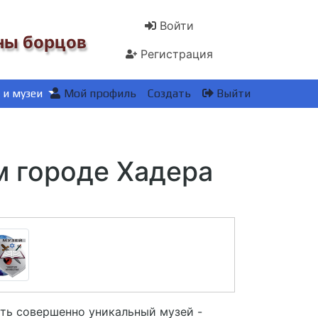
Войти
йны
борцов
Регистрация
 и музеи
Мой профиль
Создать
Выйти
м городе Хадера
сть совершенно уникальный музей -