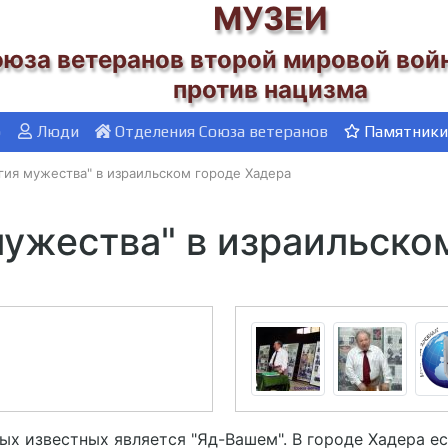
МУЗЕИ
юза ветеранов второй мировой во
против нацизма
о
Люди
Отделения Союза ветеранов
Памятники
гия мужества" в израильском городе Хадера
мужества" в израильско
мых известных является "Яд-Вашем". В городе Хадера е