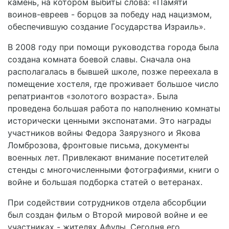
камень, на котором выбиты слова: «Памяти
воинов-евреев - борцов за победу над нацизмом,
обеспечившую создание Государства Израиль».
В 2008 году при помощи руководства города была
создана комната боевой славы. Сначала она
располагалась в бывшей школе, позже переехала в
помещение хостеля, где проживает большое число
репатриантов «золотого возраста». Была
проведена большая работа по наполнению комнаты
исторически ценными экспонатами. Это награды
участников войны Федора Заярузного и Якова
Ломброзова, фронтовые письма, документы
военных лет. Привлекают внимание посетителей
стенды с многочисленными фотографиями, книги о
войне и большая подборка статей о ветеранах.
При содействии сотрудников отдела абсорбции
был создан фильм о Второй мировой войне и ее
участниках - жителях Афулы. Сегодня его